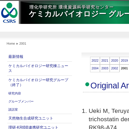
理化学研究所 環境資源科学研究センター
ケミカルバイオロジー グループ(A
Home
2001
最新情報
2022
2021
2020
2019
ケミカルバイオロジー研究棟ニュー
2004
2003
2002
2001
ス
ケミカルバイオロジー研究グループ
Original A
（終了）
研究内容
グループメンバー
Ueki M, Teruy
談話室
trichostatin de
天然物生合成研究ユニット
RK98-A74.
理研-KRIBB連携研究ユニット