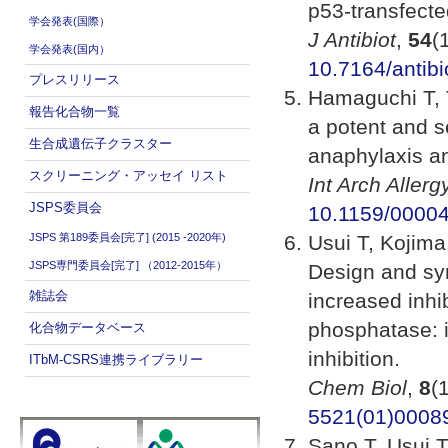
p53-transfecte
学会発表(国際）
J Antibiot
,
54
(
学会発表(国内）
10.7164/antibi
プレスリリース
Hamaguchi T, 
報告化合物一覧
a potent and s
生合成遺伝子クラスター
anaphylaxis an
スクリーニング・アッセイ リスト
Int Arch Aller
JSPS委員会
10.1159/0000
JSPS 第189委員会[完了] (2015 -2020年)
Usui T, Kojim
JSPS専門委員会[完了] （2012-2015年）
Design and syn
雑誌会
increased inhi
phosphatase: i
化合物データベース
inhibition.
ITbM-CSRS連携ライブラリー
Chem Biol
,
8
(
5521(01)0008
Sano T, Usui T