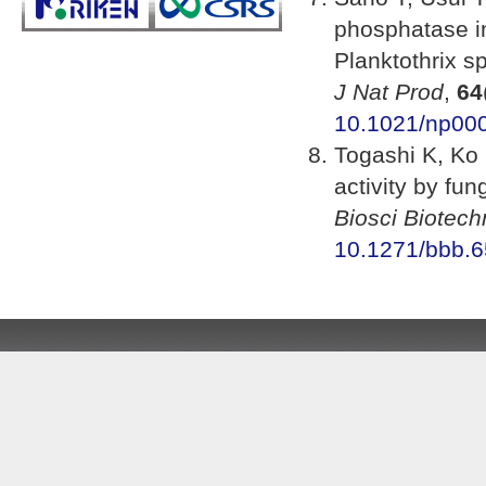
phosphatase in
Planktothrix s
J Nat Prod
,
64
10.1021/np00
Togashi K, Ko 
activity by fu
Biosci Biotec
10.1271/bbb.6