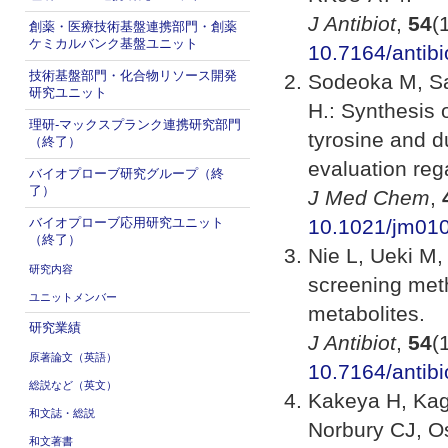
J Antibiot
,
54
(
創薬・医療技術基盤連携部門・創薬
ケミカルバンク基盤ユニット
10.7164/antibi
技術基盤部門・化合物リソース開発
Sodeoka M, Sa
研究ユニット
H.: Synthesis o
理研-マックスプランク連携研究部門
tyrosine and d
（終了）
evaluation reg
バイオプローブ研究グループ（終
了）
J Med Chem
,
バイオプローブ応用研究ユニット
10.1021/jm01
（終了）
Nie L, Ueki M,
研究内容
screening met
ユニットメンバー
metabolites.
研究業績
J Antibiot
,
54
(
原著論文（英語）
10.7164/antibi
総説など（英文）
Kakeya H, Kag
和文誌・総説
Norbury CJ, Os
和文著書