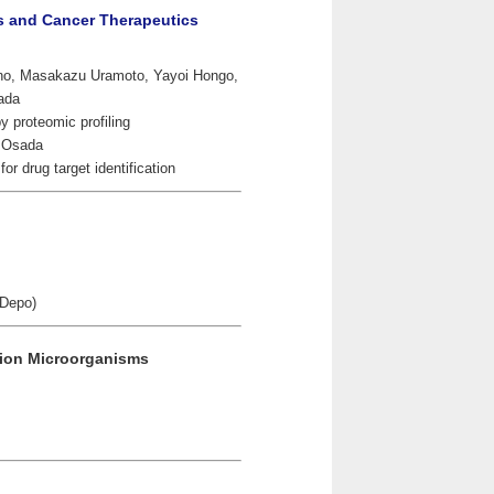
s and Cancer Therapeutics
no, Masakazu Uramoto, Yayoi Hongo,
ada
by proteomic profiling
i Osada
r drug target identification
PDepo)
tion Microorganisms