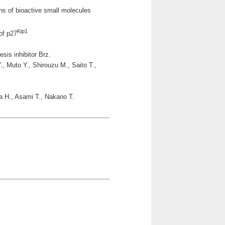
ins of bioactive small molecules
Kip1
of p27
sis inhibitor Brz.
, Muto Y., Shirouzu M., Saito T.,
 H., Asami T., Nakano T.