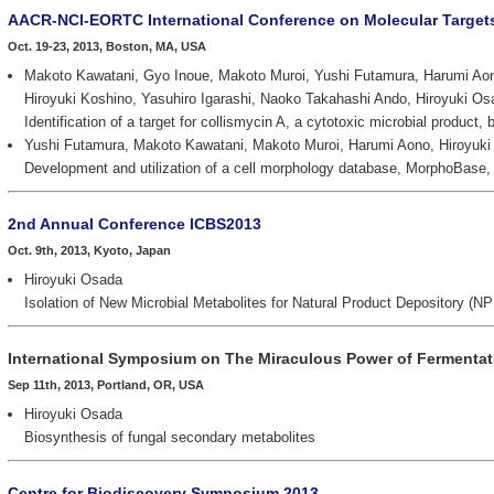
AACR-NCI-EORTC International Conference on Molecular Target
Oct. 19-23, 2013, Boston, MA, USA
Makoto Kawatani, Gyo Inoue, Makoto Muroi, Yushi Futamura, Harumi Ao
Hiroyuki Koshino, Yasuhiro Igarashi, Naoko Takahashi Ando, Hiroyuki Os
Identification of a target for collismycin A, a cytotoxic microbial product, 
Yushi Futamura, Makoto Kawatani, Makoto Muroi, Harumi Aono, Hiroyuk
Development and utilization of a cell morphology database, MorphoBase, fo
2nd Annual Conference ICBS2013
Oct. 9th, 2013, Kyoto, Japan
Hiroyuki Osada
Isolation of New Microbial Metabolites for Natural Product Depository (N
International Symposium on The Miraculous Power of Fermenta
Sep 11th, 2013, Portland, OR, USA
Hiroyuki Osada
Biosynthesis of fungal secondary metabolites
Centre for Biodiscovery Symposium 2013