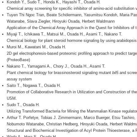
Kondoh Y., Sudo T., Honda K., Hayashi T., Osada H.
Chemical array screening for specific inhibitor of amino-acid substitution 
Tuyen Thi Ngoc Tran, Beate Schölermann, Yasumitsu Kondoh, Maria Pa
Watanabe, Slava Ziegler, Hiroyuki Osada, Herbert Waldmann
Application of the Chemical Array Approach in the Quest for Inhibitors of
Miyaji T., Ichikawa T., Matsui M., Osada H., Asami T., Nakano T.
Chemical biology for plant steroid hormone signaling by using arabidops
Muroi M., Kawatani M., Osada H.
2D gel electrophoresis-based proteomic profiling approach to predict targ
(ProteoBase)
Nakano T., Yamagami A., Chory J., Osada H., Asami T.
Plant chemical biology for brassinosteroid signaling mutant
bil5
and screen
assay system
Saito T., Nogawa T., Osada H.
Promotion of Collaborative Research in Utilization and Construction of t
USM.
Sudo T., Osada H.
Utilizing Transformed Bacteria for Mining the Mammalian Kinase regulato
Arthur T. Porfetye, Tobias J. Zimmermann, Marco Buerger, Etsu Tashiro,
Nobumoto Watanabe, Christian Hedberg, Hiroyuki Osada, Herbert Waldman
Structural and Biochemical Investigation of Acyl Protein Thioesterase, a 
Wada A., Hara S., Osada H.