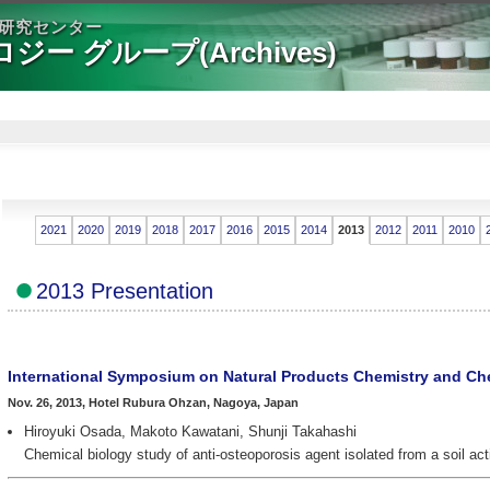
学研究センター
ー グループ(Archives)
2021
2020
2019
2018
2017
2016
2015
2014
2013
2012
2011
2010
2013 Presentation
International Symposium on Natural Products Chemistry and Ch
Nov. 26, 2013, Hotel Rubura Ohzan, Nagoya, Japan
Hiroyuki Osada, Makoto Kawatani, Shunji Takahashi
Chemical biology study of anti-osteoporosis agent isolated from a soil a