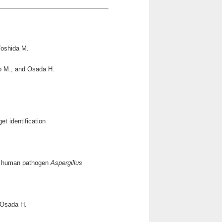
Yoshida M.
o M., and Osada H.
t identification
 in human pathogen
Aspergillus
 Osada H.