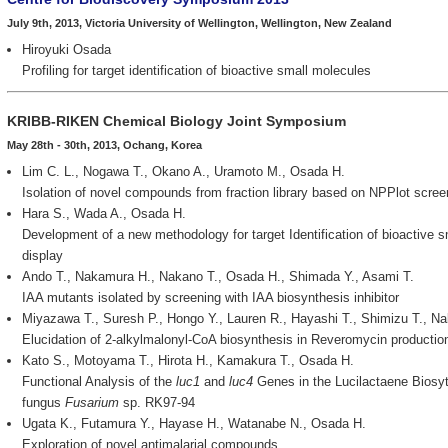
July 9th, 2013, Victoria University of Wellington, Wellington, New Zealand
Hiroyuki Osada
Profiling for target identification of bioactive small molecules
KRIBB-RIKEN Chemical Biology Joint Symposium
May 28th - 30th, 2013, Ochang, Korea
Lim C. L., Nogawa T., Okano A., Uramoto M., Osada H.
Isolation of novel compounds from fraction library based on NPPlot scree
Hara S., Wada A., Osada H.
Development of a new methodology for target Identification of bioactive 
display
Ando T., Nakamura H., Nakano T., Osada H., Shimada Y., Asami T.
IAA mutants isolated by screening with IAA biosynthesis inhibitor
Miyazawa T., Suresh P., Hongo Y., Lauren R., Hayashi T., Shimizu T., N
Elucidation of 2-alkylmalonyl-CoA biosynthesis in Reveromycin productio
Kato S., Motoyama T., Hirota H., Kamakura T., Osada H.
Functional Analysis of the
luc1
and
luc4
Genes in the Lucilactaene Biosyt
fungus
Fusarium
sp. RK97-94
Ugata K., Futamura Y., Hayase H., Watanabe N., Osada H.
Exploration of novel antimalarial compounds