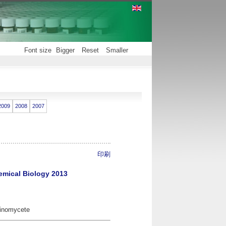
Font size
Bigger
Reset
Smaller
2009
2008
2007
印刷
emical Biology 2013
ctinomycete