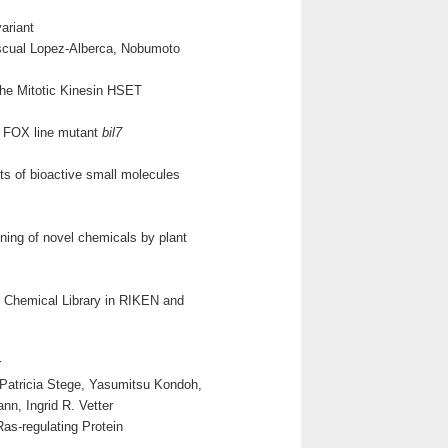
variant
scual Lopez-Alberca, Nobumoto
 the Mitotic Kinesin HSET
is FOX line mutant
bil7
ets of bioactive small molecules
ing of novel chemicals by plant
he Chemical Library in RIKEN and
r
 Patricia Stege, Yasumitsu Kondoh,
n, Ingrid R. Vetter
Ras-regulating Protein