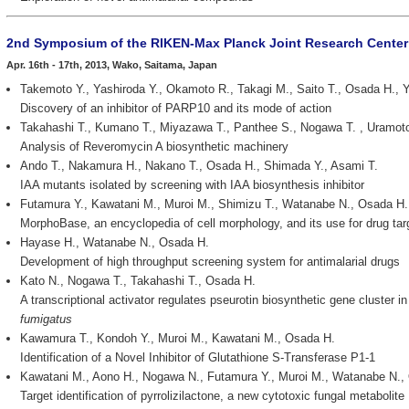
2nd Symposium of the RIKEN-Max Planck Joint Research Center
Apr. 16th - 17th, 2013, Wako, Saitama, Japan
Takemoto Y., Yashiroda Y., Okamoto R., Takagi M., Saito T., Osada H., 
Discovery of an inhibitor of PARP10 and its mode of action
Takahashi T., Kumano T., Miyazawa T., Panthee S., Nogawa T. , Uramot
Analysis of Reveromycin A biosynthetic machinery
Ando T., Nakamura H., Nakano T., Osada H., Shimada Y., Asami T.
IAA mutants isolated by screening with IAA biosynthesis inhibitor
Futamura Y., Kawatani M., Muroi M., Shimizu T., Watanabe N., Osada H.
MorphoBase, an encyclopedia of cell morphology, and its use for drug targe
Hayase H., Watanabe N., Osada H.
Development of high throughput screening system for antimalarial drugs
Kato N., Nogawa T., Takahashi T., Osada H.
A transcriptional activator regulates pseurotin biosynthetic gene cluster
fumigatus
Kawamura T., Kondoh Y., Muroi M., Kawatani M., Osada H.
Identification of a Novel Inhibitor of Glutathione S-Transferase P1-1
Kawatani M., Aono H., Nogawa N., Futamura Y., Muroi M., Watanabe N.,
Target identification of pyrrolizilactone, a new cytotoxic fungal metabolite