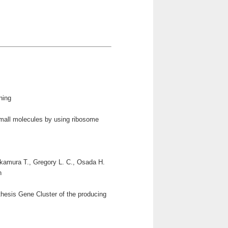
ning
small molecules by using ribosome
akamura T., Gregory L. C., Osada H.
n
hesis Gene Cluster of the producing