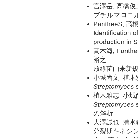
宮澤岳, 高橋俊
ブチルマロニル
PantheeS,
Identification 
production in 
高木海, Pant
裕之
放線菌由来新
小城尚文, 植木
Streptomyces
植木雅志, 小城
Streptomyces
の解析
大澤誠也, 清水
分裂期キネシンKS