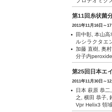
プロテオミク
第11回糸状菌
2011年11月16日
田中彰, 本山高
ルシラクタエ
加藤 直樹, 奥村
分子内peroxi
第25回日本エ
2011年11月30日～1
日本 萩原 恭二,
之, 横田 恭子,
Vpr Helix