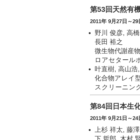
第53回天然有
2011年 9月27日～29
野川 俊彦, 高橋
長田 裕之
微生物代謝産
ロアセタール
叶直樹, 高山浩
化合物アレイ型プ
スクリーニン
第84回日本生
2011年 9月21日～
上杉 祥太, 藤澤
下 哲郎, 木村 