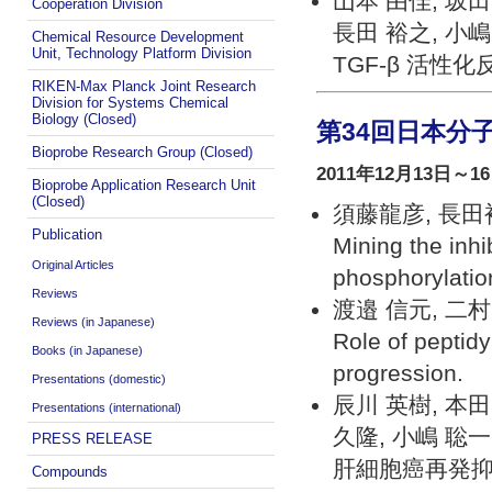
山本 由佳, 坂田
Cooperation Division
長田 裕之, 小嶋
Chemical Resource Development
Unit, Technology Platform Division
TGF-β 活
RIKEN-Max Planck Joint Research
Division for Systems Chemical
Biology (Closed)
第34回日本分
Bioprobe Research Group (Closed)
2011年12月13日～1
Bioprobe Application Research Unit
(Closed)
須藤龍彦, 長田
Publication
Mining the inh
Original Articles
phosphorylatio
Reviews
渡邉 信元, 二村
Reviews (in Japanese)
Role of peptid
Books (in Japanese)
progression.
Presentations (domestic)
辰川 英樹, 本田
Presentations (international)
久隆, 小嶋 聡一
PRESS RELEASE
肝細胞癌再発
Compounds