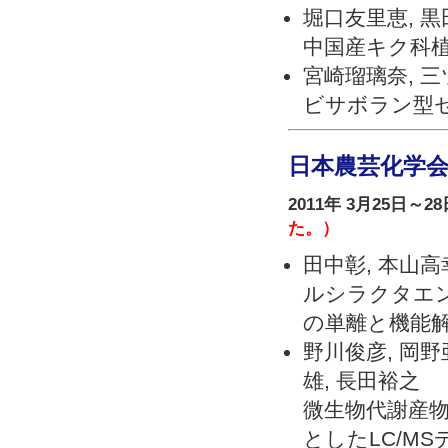
堀口友里恵, 黒田
中国産キク科
宮崎瑠璃奈, 三
ビサボラン型
日本農芸化学会
2011年 3月25日～2
た。）
田中彰, 本山高
ルシラクタエン
の単離と機能
野川俊彦, 岡野
雄, 長田裕之
微生物代謝産
としたLC/M