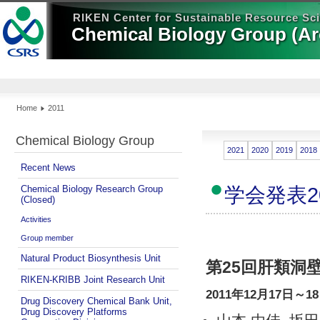
RIKEN Center for Sustainable Resource Sc
Chemical Biology Group (Ar
Home
2011
Chemical Biology Group
2021
2020
2019
2018
Recent News
Chemical Biology Research Group
学会発表2
(Closed)
Activities
Group member
Natural Product Biosynthesis Unit
第25回肝類洞
RIKEN-KRIBB Joint Research Unit
2011年12月17日～
Drug Discovery Chemical Bank Unit,
Drug Discovery Platforms