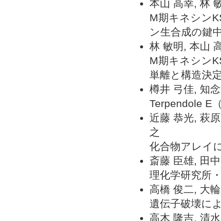
本山 高幸, 林 
M期キネシンK
ン生合成の鍵
林 敏明, 本山 
M期キネシンK
単離と構造決
樽井 弓佳, 知念
Terpendol
近藤 恭光, 萩原
之
化合物アレイ
斎藤 臣雄, 田中
理化学研究所・
高橋 俊二, 大輪
遺伝子破壊に
高木 隆吉, 清水